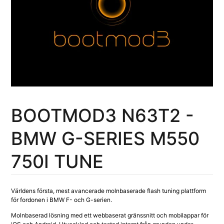
BOOTMOD3 N63T2 -
BMW G-SERIES M550
750I TUNE
Världens första, mest avancerade molnbaserade flash tuning plattform
för fordonen i BMW F- och G-serien.
Molnbaserad lösning med ett webbaserat gränssnitt och mobilappar för