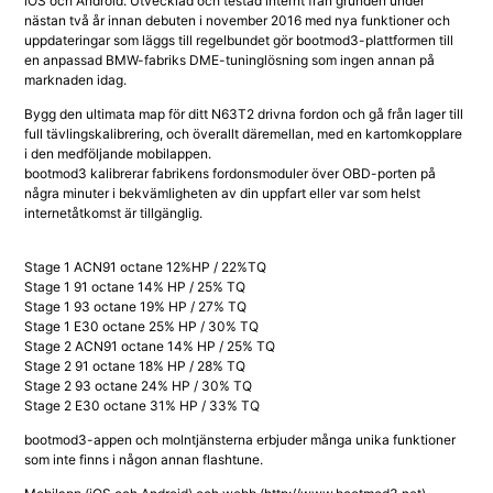
iOS och Android. Utvecklad och testad internt från grunden under
nästan två år innan debuten i november 2016 med nya funktioner och
uppdateringar som läggs till regelbundet gör bootmod3-plattformen till
en anpassad BMW-fabriks DME-tuninglösning som ingen annan på
marknaden idag.
Bygg den ultimata map för ditt N63T2 drivna fordon och gå från lager till
full tävlingskalibrering, och överallt däremellan, med en kartomkopplare
i den medföljande mobilappen.
bootmod3 kalibrerar fabrikens fordonsmoduler över OBD-porten på
några minuter i bekvämligheten av din uppfart eller var som helst
internetåtkomst är tillgänglig.
Stage 1 ACN91 octane 12%HP / 22%TQ
Stage 1 91 octane 14% HP / 25% TQ
Stage 1 93 octane 19% HP / 27% TQ
Stage 1 E30 octane 25% HP / 30% TQ
Stage 2 ACN91 octane 14% HP / 25% TQ
Stage 2 91 octane 18% HP / 28% TQ
Stage 2 93 octane 24% HP / 30% TQ
Stage 2 E30 octane 31% HP / 33% TQ
bootmod3-appen och molntjänsterna erbjuder många unika funktioner
som inte finns i någon annan flashtune.