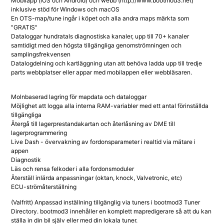
Mobilapp (iOS och Android) och webb (http://www.bootmod3.net)
inklusive stöd för Windows och macOS
En OTS-map/tune ingår i köpet och alla andra maps märkta som
"GRATIS"
Dataloggar hundratals diagnostiska kanaler, upp till 70+ kanaler
samtidigt med den högsta tillgängliga genomströmningen och
samplingsfrekvensen
Datalogdelning och kartläggning utan att behöva ladda upp till tredje
parts webbplatser eller appar med mobilappen eller webbläsaren.
Molnbaserad lagring för mapdata och dataloggar
Möjlighet att logga alla interna RAM-variabler med ett antal förinställda
tillgängliga
Återgå till lagerprestandakartan och återlåsning av DME till
lagerprogrammering
Live Dash - övervakning av fordonsparameter i realtid via mätare i
appen
Diagnostik
Läs och rensa felkoder i alla fordonsmoduler
Återställ inlärda anpassningar (oktan, knock, Valvetronic, etc)
ECU-strömåterställning
(Valfritt) Anpassad inställning tillgänglig via tuners i bootmod3 Tuner
Directory. bootmod3 innehåller en komplett mapredigerare så att du kan
ställa in din bil själv eller med din lokala tuner.