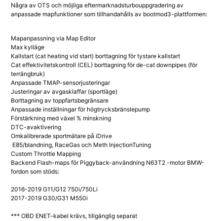
Några av OTS och möjliga eftermarknadsturbouppgradering av
anpassade mapfunktioner som tillhandahålls av bootmod3-plattformen:
Mapanpassning via Map Editor
Max kylläge
Kallstart (cat heating vid start) borttagning för tystare kallstart
Cat effektivitetskontroll (CEL) borttagning för de-cat downpipes (för
terrängbruk)
Anpassade TMAP-sensorjusteringar
Justeringar av avgasklaffar (sportläge)
Borttagning av toppfartsbegränsare
Anpassade inställningar för högtrycksbränslepump
Förstärkning med växel % minskning
DTC-avaktivering
Omkalibrerade sportmätare på iDrive
E85/blandning, RaceGas och Meth InjectionTuning
Custom Throttle Mapping
Backend Flash-maps för Piggyback-användning N63T2 -motor BMW-
fordon som stöds:
2016-2019 G11/G12 750i/750Li
2017-2019 G30/G31 M550i
*** OBD ENET-kabel krävs, tillgänglig separat