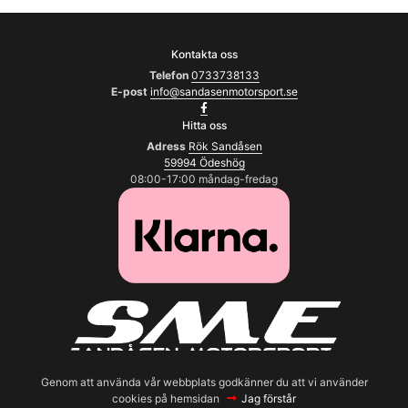
Kontakta oss
Telefon
0733738133
E-post
info@sandasenmotorsport.se
Hitta oss
Adress
Rök Sandåsen
59994 Ödeshög
08:00-17:00 måndag-fredag
2026 Copyright © Sandåsens Motorsport
Genom att använda vår webbplats godkänner du att vi använder
cookies på hemsidan
Jag förstår